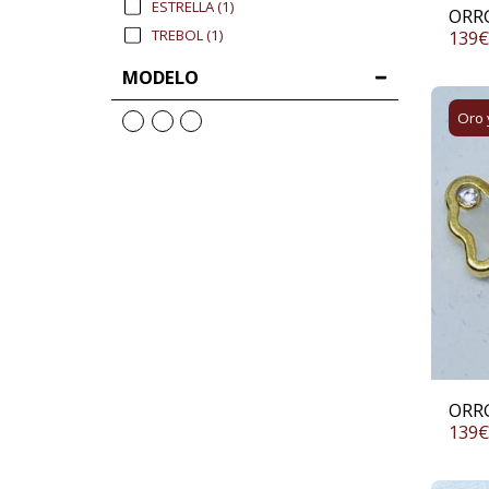
ESTRELLA
(1)
ORR
139
€
TREBOL
(1)
MODELO
Oro 
ORR
139
€