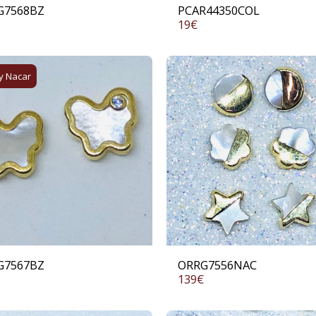
G7568BZ
PCAR44350COL
19
€
y Nacar
G7567BZ
ORRG7556NAC
139
€