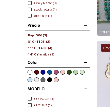
Oro y Nacar
(3)
stock rotura
(1)
oro 18 kt
(1)
Precio
COMPR
Bajo
50
€
(3)
81
€
-
110
€
(2)
Oro 
111
€
-
140
€
(4)
141
€
Y arriba
(1)
Color
MODELO
CORAZON
(1)
CIRCULO
(1)