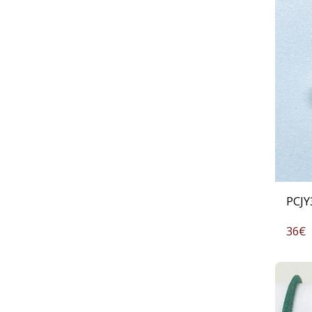
PCJ
36
€