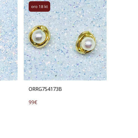
oro 18 kt
ORRG754173B
99
€