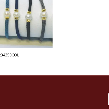
R34350COL