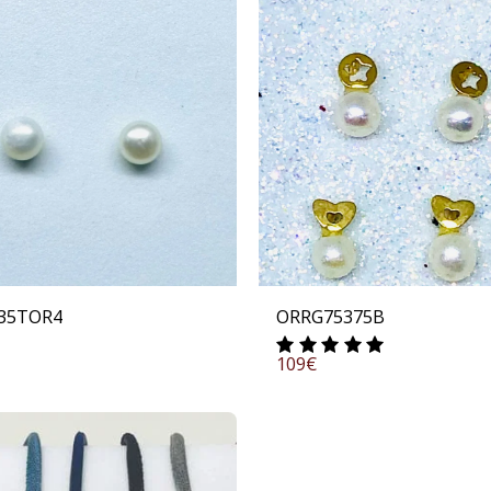
Y35TOR4
ORRG75375B
109
€