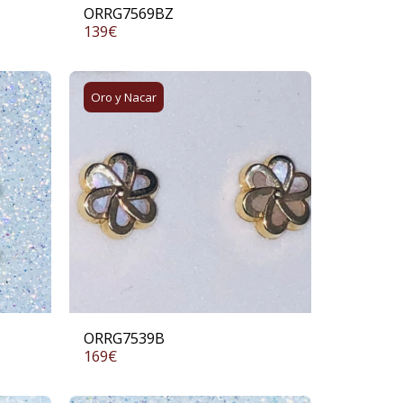
ORRG7569BZ
139
€
Oro y Nacar
ORRG7539B
169
€