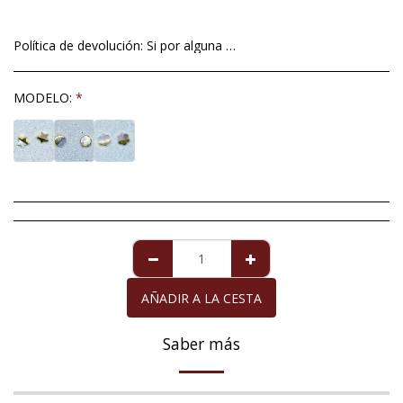
Política de devolución:
Si por alguna excepcional situación no está satisfech@ con el artículo que le hemos mandado, tiene un plazo máximo de 14 días a contar a partir de la fecha de entrega , para devolverlo. Imperfecciones en perlas de cultivo no será motivo aceptable de devolución ya que éstas son totalmente naturales y no se pueden alterar dándole formas redondas y perfectas. Para la perla de Mallorca que viene acompañada de la garantía de diez años, la garantía cubre cualquier defecto exclusivamente de la perla, siempre y cuando ésta haya recibido los cuidados necesarios. La devolución del importe de la compra, cuando proceda, se realizará en el mismo medio de pago con el que usted adquirió el artículo que devuelve.
MODELO:
*
AÑADIR A LA CESTA
Saber más