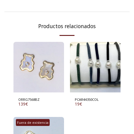
Productos relacionados
ORRG7568BZ
PCAR44350COL
139
€
19
€
Fuera de existencia