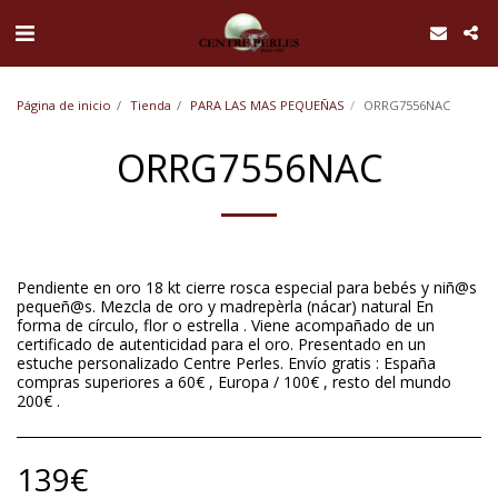
UA-168762255-1
Página de inicio
Tienda
PARA LAS MAS PEQUEÑAS
ORRG7556NAC
ORRG7556NAC
Pendiente en oro 18 kt cierre rosca especial para bebés y niñ@s
pequeñ@s. Mezcla de oro y madrepèrla (nácar) natural En
forma de círculo, flor o estrella . Viene acompañado de un
certificado de autenticidad para el oro. Presentado en un
estuche personalizado Centre Perles. Envío gratis : España
compras superiores a 60€ , Europa / 100€ , resto del mundo
200€ .
139
€