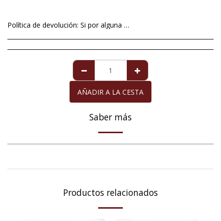
Política de devolución:
Si por alguna excepcional situación no está satisfech@ con el artículo que le hemos mandado, tiene un plazo máximo de 14 días a contar a partir de la fecha de entrega , para devolverlo. Imperfecciones en perlas de cultivo no será motivo aceptable de devolución ya que éstas son totalmente naturales y no se pueden alterar dándole formas redondas y perfectas. Para la perla de Mallorca que viene acompañada de la garantía de diez años, la garantía cubre cualquier defecto exclusivamente de la perla, siempre y cuando ésta haya recibido los cuidados necesarios. La devolución del importe de la compra, cuando proceda, se realizará en el mismo medio de pago con el que usted adquirió el artículo que devuelve.
AÑADIR A LA CESTA
Saber más
Productos relacionados