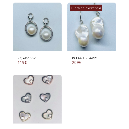
Fuera de existencia
PCJY4515BZ
PCLA45HPBAR20
119
€
209
€