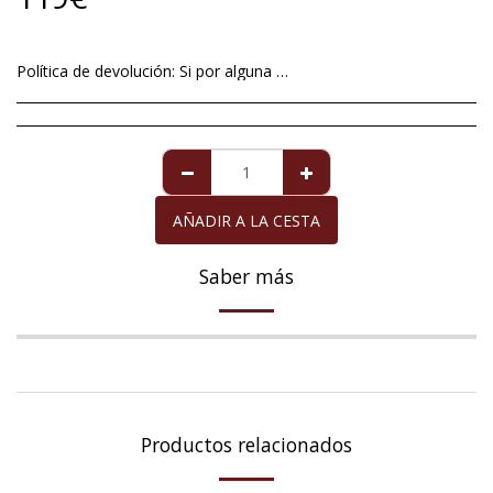
Política de devolución:
Si por alguna excepcional situación no está satisfech@ con el artículo que le hemos mandado, tiene un plazo máximo de 14 días a contar a partir de la fecha de entrega , para devolverlo. Imperfecciones en perlas de cultivo no será motivo aceptable de devolución ya que éstas son totalmente naturales y no se pueden alterar dándole formas redondas y perfectas. Para la perla de Mallorca que viene acompañada de la garantía de diez años, la garantía cubre cualquier defecto exclusivamente de la perla, siempre y cuando ésta haya recibido los cuidados necesarios. La devolución del importe de la compra, cuando proceda, se realizará en el mismo medio de pago con el que usted adquirió el artículo que devuelve.
AÑADIR A LA CESTA
Saber más
Productos relacionados