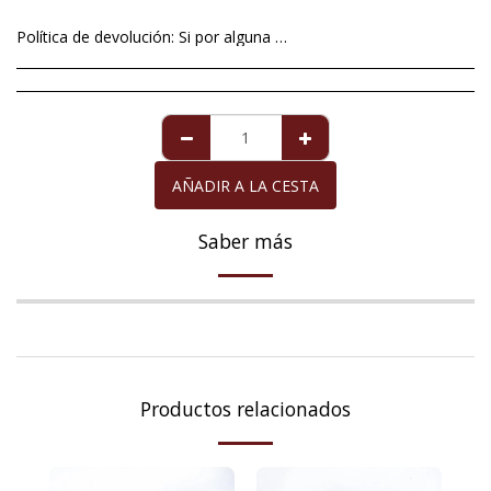
Política de devolución:
Si por alguna excepcional situación no está satisfech@ con el artículo que le hemos mandado, tiene un plazo máximo de 14 días a contar a partir de la fecha de entrega , para devolverlo. Imperfecciones en perlas de cultivo no será motivo aceptable de devolución ya que éstas son totalmente naturales y no se pueden alterar dándole formas redondas y perfectas. Para la perla de Mallorca que viene acompañada de la garantía de diez años, la garantía cubre cualquier defecto exclusivamente de la perla, siempre y cuando ésta haya recibido los cuidados necesarios. La devolución del importe de la compra, cuando proceda, se realizará en el mismo medio de pago con el que usted adquirió el artículo que devuelve.
AÑADIR A LA CESTA
Saber más
Productos relacionados