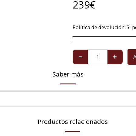
239
€
Política de devolución:
Si por alguna excepcional situación no está satisfech@ con el artículo que le hemos mandado, tiene un plazo máximo de 14 días a contar a partir de la fech
A
Saber más
Productos relacionados