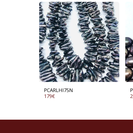
PCARLHI75N
P
179
€
2