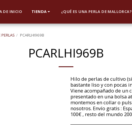
 DE INICIO
TIENDA
¿QUÉ ES UNA PERLA DE MALLORCA?
E PERLAS
PCARLHI969B
PCARLHI969B
Hilo de perlas de cultivo 
bastante liso y con pocas 
Viene acompañado de un cer
presentado en una bolsa at
montemos en collar o puls
nosotros. Envío gratis : Es
100€ , resto del mundo 200