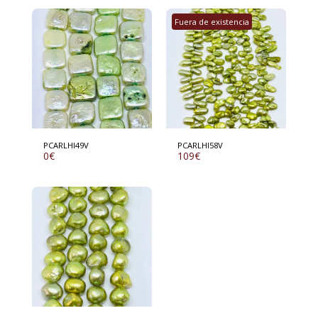
Fuera de existencia
PCARLHI49V
PCARLHI58V
0
€
109
€