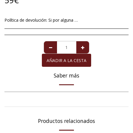
59
€
Política de devolución:
Si por alguna excepcional situación no está satisfech@ con el artículo que le hemos mandado, tiene un plazo máximo de 14 días a contar a partir de la fecha de entrega , para devolverlo. Imperfecciones en perlas de cultivo no será motivo aceptable de devolución ya que éstas son totalmente naturales y no se pueden alterar dándole formas redondas y perfectas. Para la perla de Mallorca que viene acompañada de la garantía de diez años, la garantía cubre cualquier defecto exclusivamente de la perla, siempre y cuando ésta haya recibido los cuidados necesarios. La devolución del importe de la compra, cuando proceda, se realizará en el mismo medio de pago con el que usted adquirió el artículo que devuelve.
AÑADIR A LA CESTA
Saber más
Productos relacionados