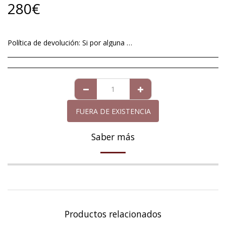
280
€
Política de devolución:
Si por alguna excepcional situación no está satisfech@ con el artículo que le hemos mandado, tiene un plazo máximo de 14 días a contar a partir de la fecha de entrega , para devolverlo. Imperfecciones en perlas de cultivo no será motivo aceptable de devolución ya que éstas son totalmente naturales y no se pueden alterar dándole formas redondas y perfectas. Para la perla de Mallorca que viene acompañada de la garantía de diez años, la garantía cubre cualquier defecto exclusivamente de la perla, siempre y cuando ésta haya recibido los cuidados necesarios. La devolución del importe de la compra, cuando proceda, se realizará en el mismo medio de pago con el que usted adquirió el artículo que devuelve.
FUERA DE EXISTENCIA
Saber más
Productos relacionados