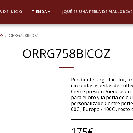
 DE INICIO
TIENDA
¿QUÉ ES UNA PERLA DE MALLORCA?
ES
ORRG758BICOZ
ORRG758BICOZ
Pendiente largo bicolor, or
circonitas y perlas de cult
Cierre presión. Viene acom
para el oro y la perla de c
personalizado Centre perle
60€ , Europa / 100€ , resto
175
€