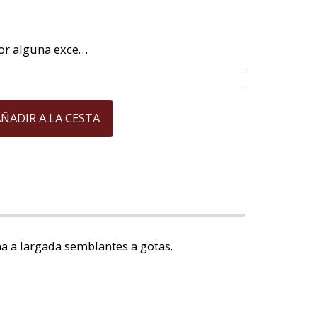
a de entrega , para devolverlo. Imperfecciones en perlas de cultivo no será motivo aceptable de devolución ya que éstas son totalmente naturales y no se pueden alterar dándole formas redondas y perfectas. Para la perla de Mallorca que viene acompañada de la garantía de diez años, la garantía cubre cualquier defecto exclusivamente de la perla, siempre y cuando ésta haya recibido los cuidados necesarios. La devolución del importe de la compra, cuando proceda, se realizará en el mismo medio de pago con el que usted adquirió el artículo que devuelve.
ÑADIR A LA CESTA
ma a largada semblantes a gotas.