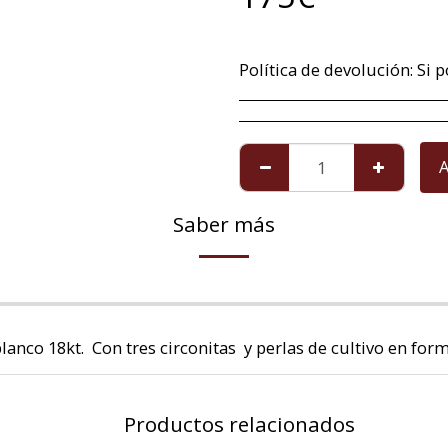
Política de devolución:
Si por alguna excepcional situación no está satisfech@ con el artículo que le hemos mandado, tiene un plazo máximo de 14 días a contar a partir de la fech
A
Saber más
lanco 18kt. Con tres circonitas y perlas de cultivo en for
Productos relacionados