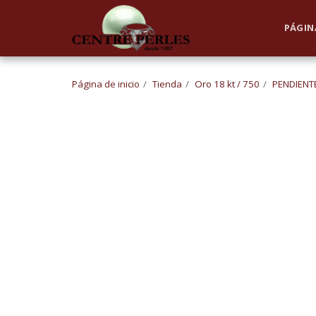
UA-168762255-1
PÁGINA
Página de inicio
Tienda
Oro 18 kt / 750
PENDIENT