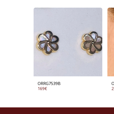
ORRG7539B
O
169
€
2