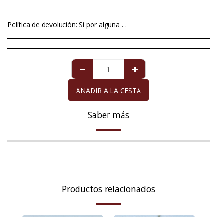
Política de devolución:
Si por alguna excepcional situación no está satisfech@ con el artículo que le hemos mandado, tiene un plazo máximo de 14 días a contar a partir de la fecha de entrega , para devolverlo. Imperfecciones en perlas de cultivo no será motivo aceptable de devolución ya que éstas son totalmente naturales y no se pueden alterar dándole formas redondas y perfectas. Para la perla de Mallorca que viene acompañada de la garantía de diez años, la garantía cubre cualquier defecto exclusivamente de la perla, siempre y cuando ésta haya recibido los cuidados necesarios. La devolución del importe de la compra, cuando proceda, se realizará en el mismo medio de pago con el que usted adquirió el artículo que devuelve.
AÑADIR A LA CESTA
Saber más
Productos relacionados