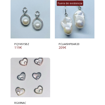
Fuera de existencia
PCJY4515BZ
PCLA45HPBAR20
119
€
209
€
RG69NAC