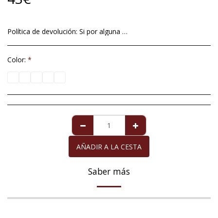
Política de devolución:
Si por alguna excepcional situación no está satisfech@ con el artículo que le hemos mandado, tiene un plazo máximo de 14 días a contar a partir de la fecha de entrega , para devolverlo. Imperfecciones en perlas de cultivo no será motivo aceptable de devolución ya que éstas son totalmente naturales y no se pueden alterar dándole formas redondas y perfectas. Para la perla de Mallorca que viene acompañada de la garantía de diez años, la garantía cubre cualquier defecto exclusivamente de la perla, siempre y cuando ésta haya recibido los cuidados necesarios. La devolución del importe de la compra, cuando proceda, se realizará en el mismo medio de pago con el que usted adquirió el artículo que devuelve.
Color:
*
AÑADIR A LA CESTA
Saber más