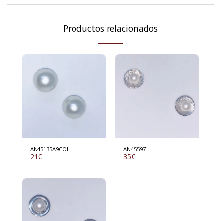
Productos relacionados
AN45135A9COL
AN45597
21
€
35
€