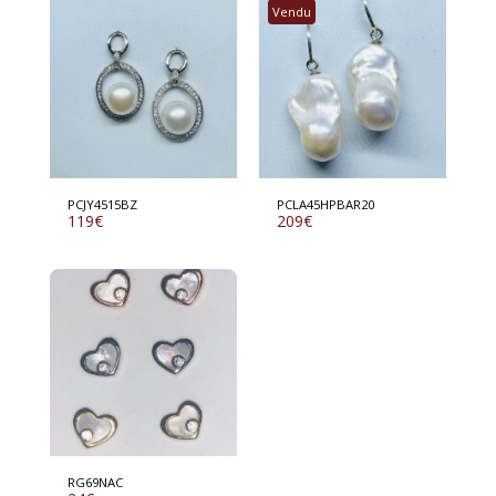
Vendu
PCJY4515BZ
PCLA45HPBAR20
119
€
209
€
RG69NAC