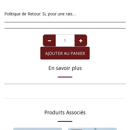
Politique de Retour:
Si, pour une raison exceptionnelle vous n'êtes pas satisfait(e) avec l'article que nous vous avons envoyé, vous avez 14 jours á compter du moment de réception pour le rendre. Imperfections sur les perles de culture ne sont pas un motif valable de dévolution, car celles-ci sont totalement naturelles et il n'est pas possible de les travailler en les rendant rondes et parfaites. Pour la perle de Majorque qui vient avec sa garantie internationale de 10 ans, la garantie couvre tous défauts de fabrication exclusivement de la perle, toute fois qu'elle aie été correctement soignée. Le remboursement , quand cela procède, se fera au travers du même moyen de payement que vous avez utiliser au moment de l'achat.
AJOUTER AU PANIER
En savoir plus
Produits Associés