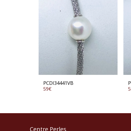
PCDI34441VB
P
59
€
5
Centre Perles