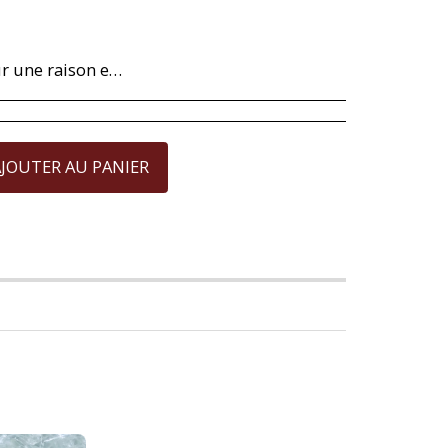
s un motif valable de dévolution, car celles-ci sont totalement naturelles et il n'est pas possible de les travailler en les rendant rondes et parfaites. Pour la perle de Majorque qui vient avec sa garantie internationale de 10 ans, la garantie couvre tous défauts de fabrication exclusivement de la perle, toute fois qu'elle aie été correctement soignée. Le remboursement , quand cela procède, se fera au travers du même moyen de payement que vous avez utiliser au moment de l'achat.
JOUTER AU PANIER